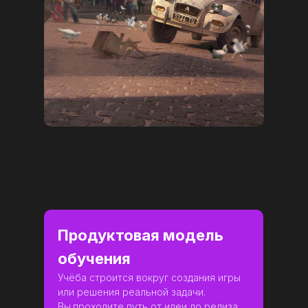
Продуктовая модель
обучения
Учёба строится вокруг создания игры
или решения реальной задачи.
Вы
проходите путь от идеи до релиза