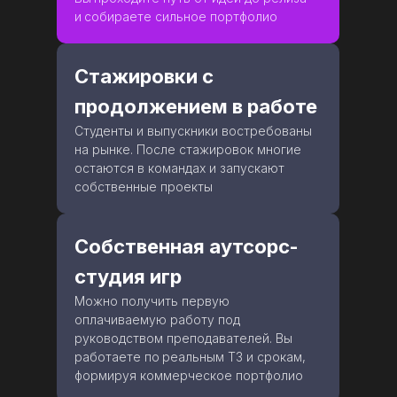
Оплата материнским
и
собираете сильное портфолио
капиталом
Учитесь без затрат из семейного
бюджета — оплатите обучение
Стажировки с
полностью или частично материнским
капиталом уже при поступлении
продолжением в работе
Студенты и выпускники востребованы
на рынке. После стажировок многие
остаются в командах и запускают
собственные проекты
Мы полностью берём на себя
всё оформление
от подготовки договора до подачи
заявления в Социальный фонд, вам нужно
Собственная аутсорс-
только подтвердить согласие
студия игр
Можно получить первую
оплачиваемую работу под
руководством преподавателей. Вы
работаете по
реальным ТЗ и срокам,
формируя коммерческое портфолио