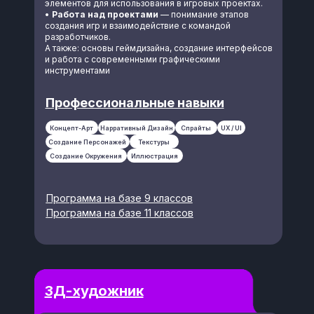
элементов для использования в игровых проектах.
•
Работа над проектами
— понимание этапов
создания игр и взаимодействие с командой
разработчиков.
А также: основы геймдизайна, создание интерфейсов
и работа с современными графическими
инструментами
Профессиональные навыки
Консультация по
поступлению в
Концепт-Арт
Нарративный Дизайн
Спрайты
UX / UI
колледж
Создание Персонажей
Текстуры
Узнать больше об обучении в IThub
Создание Окружения
Иллюстрация
SPb, подать заявку и задать вопросы
можно как онлайн, так и лично — вам
поможет команда приёмной
комиссии
Программа на базе 9 классов
Программа на базе 11 классов
Анастасия
Кучерова
Руководитель приёмной
комиссии IThub SPb
3Д-художник