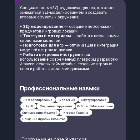
Специальность «3Д-художник» для тех, кто хочет
заниматься 3Д-моделированием и создавать
игровые объекты и окружение.
•
3Д-моделирование
— создание персонажей,
предметов и игровых локаций.
•
Текстуры и материалы
— работа с визуальными
+7
свойствами моделей.
•
Подготовка для игр
— оптимизация и интеграция
моделей в игровые движки.
•
Работа в игровых инструментах
—
использование современных платформ разработки.
А также: основы геймдизайна, создание игровых
Удобный вид связи
сцен и работа с игровыми движками
WhatsApp
Max
Профессиональные навыки
Вконтакте
3D-Моделирование
Blender 3D
Текстурирование
Telegram
UX / UI
Создание Окружения
Работа С Материалами
Оптимизация Моделей
Игровая Графика
Создание Игровых Объектов
ПОСТУПИТЬ В ITHUB СПБ
Профессиональные навыки
Отправляя форму, я выражаю
Программа на базе 9 классов