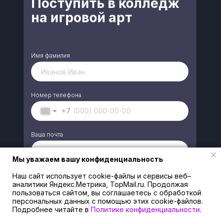
Поступить в колледж
на игровой арт
Имя фамилия
Номер телефона
+7
Ваша почта
Мы уважаем вашу конфиденциальность
Мы уважаем вашу конфиденциальность
Удобный вид связи
Наш сайт использует cookie-файлы и сервисы веб–
Наш сайт использует cookie-файлы и сервисы веб–
аналитики (например, Яндекс.Метрика). Продолжая
аналитики Яндекс.Метрика, TopMail.ru. Продолжая
WhatsApp
пользоваться сайтом, вы соглашаетесь с обработкой
пользоваться сайтом, вы соглашаетесь с обработкой
персональных данных с помощью этих cookie-файлов.
персональных данных с помощью этих cookie-файлов.
Max
Подробнее читайте в
Подробнее читайте в
Политике конфиденциальности
Политике конфиденциальности
.
.
Вконтакте